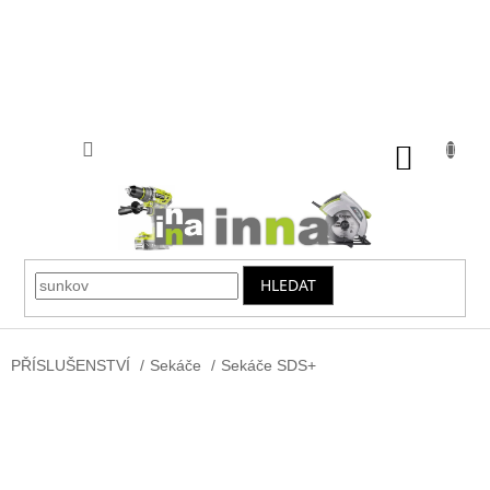
Přejít
na
obsah
NÁKUP
KOŠÍK
HLEDAT
PŘÍSLUŠENSTVÍ
/
Sekáče
/
Sekáče SDS+