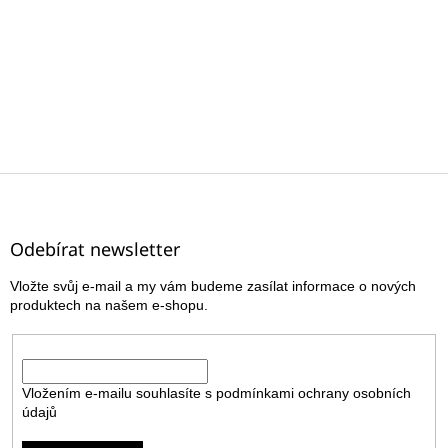
Z
á
p
a
Odebírat newsletter
t
Vložte svůj e-mail a my vám budeme zasílat informace o nových
í
produktech na našem e-shopu.
E-mail
Vložením e-mailu souhlasíte s
podmínkami ochrany osobních
údajů