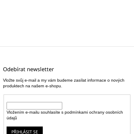
Z
á
p
a
Odebírat newsletter
t
Vložte svůj e-mail a my vám budeme zasílat informace o nových
í
produktech na našem e-shopu.
E-mail
Vložením e-mailu souhlasíte s
podmínkami ochrany osobních
údajů
PŘIHLÁSIT SE