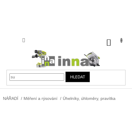
Přejít
na
obsah
NÁKUP
KOŠÍK
HLEDAT
NÁŘADÍ
/
Měření a rýsování
/
Úhelníky, úhloměry, pravítka