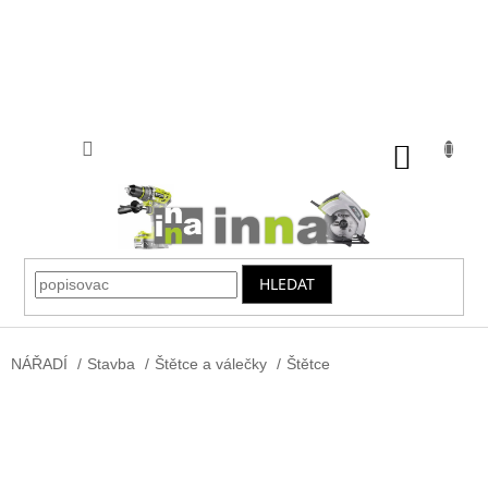
Přejít
na
obsah
NÁKUP
KOŠÍK
HLEDAT
NÁŘADÍ
/
Stavba
/
Štětce a válečky
/
Štětce