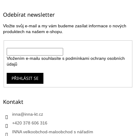
á
p
a
Odebírat newsletter
t
Vložte svůj e-mail a my vám budeme zasílat informace o nových
í
produktech na našem e-shopu.
E-mail
Vložením e-mailu souhlasíte s
podmínkami ochrany osobních
údajů
PŘIHLÁSIT SE
Kontakt
inna
@
inna-kt.cz
+420 378 606 316
INNA velkoobchod-maloobchod s nářadím