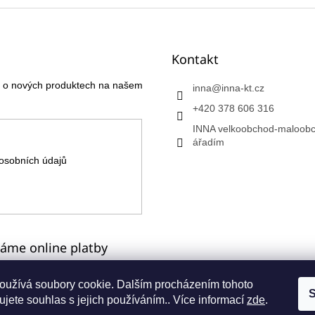
Kontakt
ce o nových produktech na našem
inna
@
inna-kt.cz
+420 378 606 316
INNA velkoobchod-maloobc
ářadím
osobních údajů
máme online platby
oužívá soubory cookie. Dalším procházením tohoto
S
jete souhlas s jejich používáním.. Více informací
zde
.