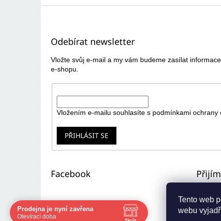
Z
á
p
Odebírat newsletter
a
t
Vložte svůj e-mail a my vám budeme zasílat informa
í
e-shopu.
E-mail
Vložením e-mailu souhlasíte s
podmínkami ochrany 
PŘIHLÁSIT SE
Facebook
Přijí
Tento web p
Prodejna je nyní zavřena
webu vyjadřu
Navštivte nás osobně
Otevírací doba
Skrýt