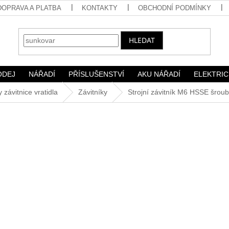
DOPRAVA A PLATBA
KONTAKTY
OBCHODNÍ PODMÍNKY
HLEDAT
ODEJ
NÁŘADÍ
PŘÍSLUŠENSTVÍ
AKU NÁŘADÍ
ELEKTRIC
y závitnice vratidla
Závitníky
Strojní závitník M6 HSSE šrou