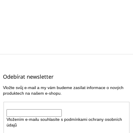
Z
á
p
a
Odebírat newsletter
t
Vložte svůj e-mail a my vám budeme zasílat informace o nových
í
produktech na našem e-shopu.
E-mail
Vložením e-mailu souhlasíte s
podmínkami ochrany osobních
údajů