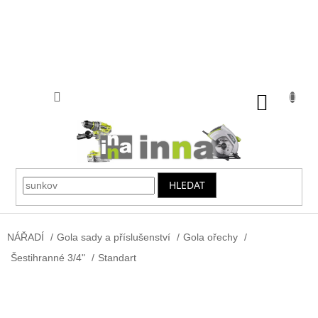
Přejít
na
obsah
NÁKUP
KOŠÍK
HLEDAT
NÁŘADÍ
/
Gola sady a příslušenství
/
Gola ořechy
/
Šestihranné 3/4"
/
Standart