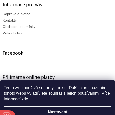
Informace pro vás
Doprava a platba
Kontakty
Obchodní podmínky
Velkoobchod
Facebook
Přijímáme online platby
Tento web používá soubory cookie. Dalším procházením
tohoto webu vyjadřujete souhlas s jejich používáním.. Více
informací
zde
.
Nastavení
Vytvořil Shoptet