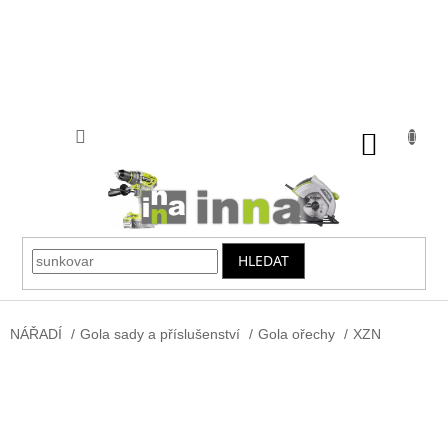
Přejít
na
obsah
NÁKUP
KOŠÍK
HLEDAT
NÁŘADÍ
/
Gola sady a příslušenství
/
Gola ořechy
/
XZN