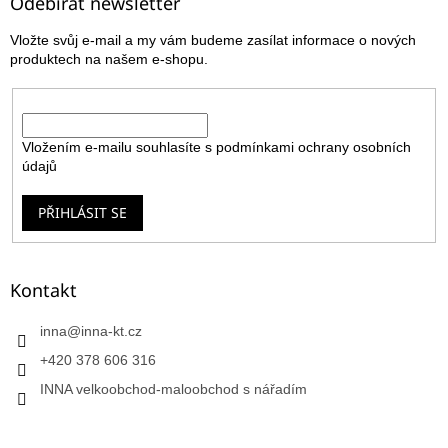
a
Odebírat newsletter
t
Vložte svůj e-mail a my vám budeme zasílat informace o nových
í
produktech na našem e-shopu.
E-mail
Vložením e-mailu souhlasíte s
podmínkami ochrany osobních
údajů
PŘIHLÁSIT SE
Kontakt
inna
@
inna-kt.cz
+420 378 606 316
INNA velkoobchod-maloobchod s nářadím