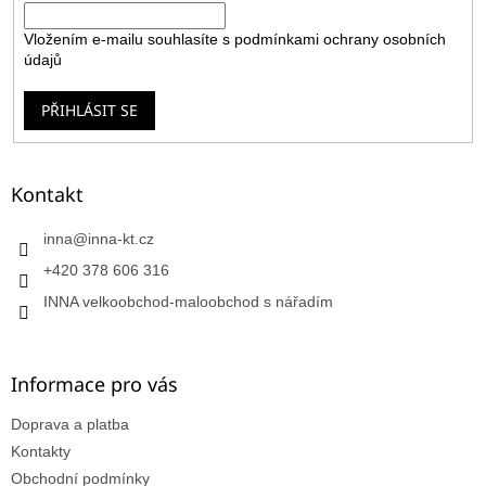
Vložením e-mailu souhlasíte s
podmínkami ochrany osobních
údajů
PŘIHLÁSIT SE
Kontakt
inna
@
inna-kt.cz
+420 378 606 316
INNA velkoobchod-maloobchod s nářadím
Informace pro vás
Doprava a platba
Kontakty
Obchodní podmínky