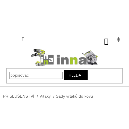
Přejít
na
obsah
NÁKUP
KOŠÍK
HLEDAT
PŘÍSLUŠENSTVÍ
/
Vrtáky
/
Sady vrtáků do kovu