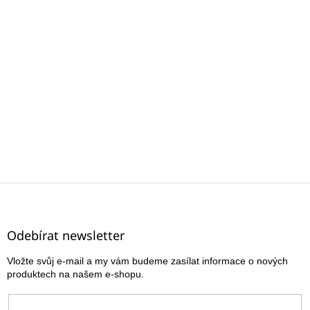
Z
á
p
a
Odebírat newsletter
t
Vložte svůj e-mail a my vám budeme zasílat informace o nových
í
produktech na našem e-shopu.
E-mail