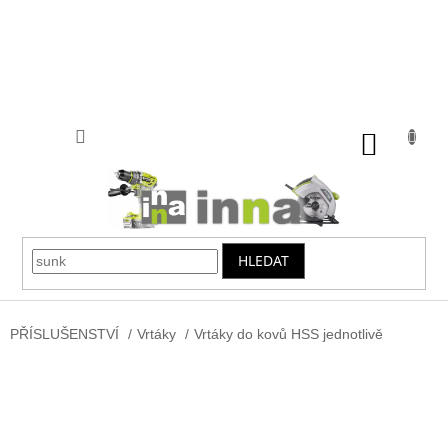
Přejít
na
obsah
NÁKUP
KOŠÍK
HLEDAT
PŘÍSLUŠENSTVÍ
/
Vrtáky
/
Vrtáky do kovů HSS jednotlivě