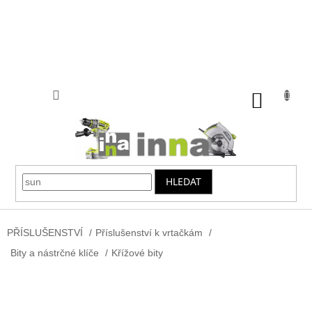
Přejít
na
obsah
NÁKUP
KOŠÍK
HLEDAT
PŘÍSLUŠENSTVÍ
/
Příslušenství k vrtačkám
/
Bity a nástrčné klíče
/
Křížové bity