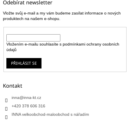
a
Odebírat newsletter
t
Vložte svůj e-mail a my vám budeme zasílat informace o nových
í
produktech na našem e-shopu.
E-mail
Vložením e-mailu souhlasíte s
podmínkami ochrany osobních
údajů
PŘIHLÁSIT SE
Kontakt
inna
@
inna-kt.cz
+420 378 606 316
INNA velkoobchod-maloobchod s nářadím