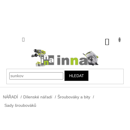
Přejít
na
obsah
NÁKUP
KOŠÍK
HLEDAT
NÁŘADÍ
/
Dílenské nářadí
/
Šroubováky a bity
/
Sady šroubováků