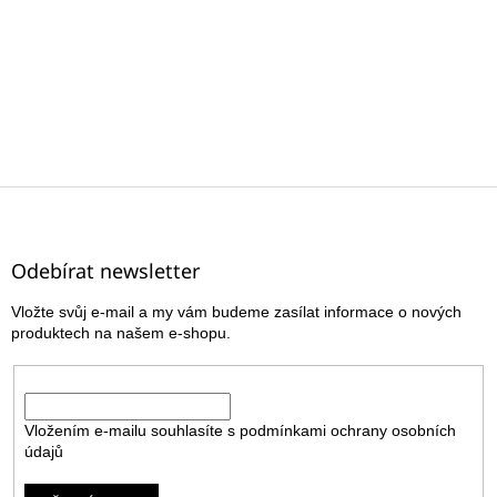
Z
á
p
a
Odebírat newsletter
t
Vložte svůj e-mail a my vám budeme zasílat informace o nových
í
produktech na našem e-shopu.
E-mail
Vložením e-mailu souhlasíte s
podmínkami ochrany osobních
údajů