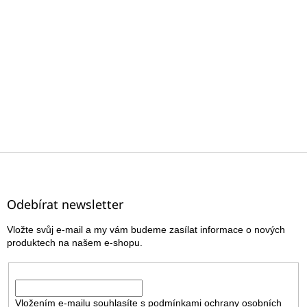
Z
á
p
a
Odebírat newsletter
t
Vložte svůj e-mail a my vám budeme zasílat informace o nových
í
produktech na našem e-shopu.
E-mail
Vložením e-mailu souhlasíte s
podmínkami ochrany osobních