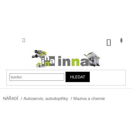
Přejít
na
obsah
NÁKUP
KOŠÍK
HLEDAT
NÁŘADÍ
/
Autoservis, autodoplňky
/
Maziva a chemie