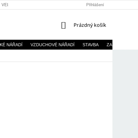
VELKOOBCHOD
Přihlášení
NÁKUPNÍ
Prázdný košík
KOŠÍK
KÉ NÁŘADÍ
VZDUCHOVÉ NÁŘADÍ
STAVBA
ZAHRADA