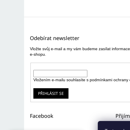
Z
á
p
Odebírat newsletter
a
t
Vložte svůj e-mail a my vám budeme zasílat informa
í
e-shopu.
E-mail
Vložením e-mailu souhlasíte s
podmínkami ochrany 
PŘIHLÁSIT SE
Facebook
Přijí