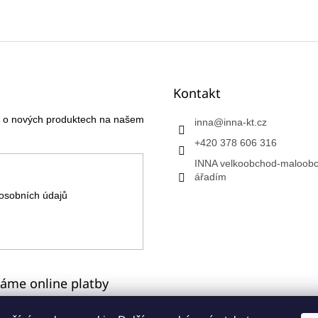
Kontakt
ce o nových produktech na našem
inna
@
inna-kt.cz
+420 378 606 316
INNA velkoobchod-maloobc
ářadím
osobních údajů
máme online platby