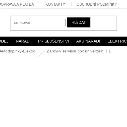
DOPRAVA A PLATBA
KONTAKTY
OBCHODNÍ PODMÍNKY
HLEDAT
ODEJ
NÁŘADÍ
PŘÍSLUŠENSTVÍ
AKU NÁŘADÍ
ELEKTRIC
Autodoplňky-Elektro
Žárovky servisní box univerzální H1