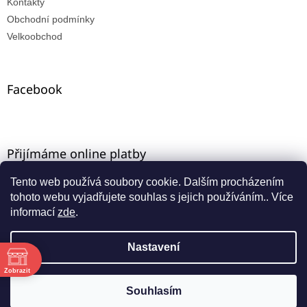
Kontakty
Obchodní podmínky
Velkoobchod
Facebook
Přijímáme online platby
Tento web používá soubory cookie. Dalším procházením
tohoto webu vyjadřujete souhlas s jejich používáním.. Více
informací
zde
.
Nastavení
Vytvořil Shoptet
ě
Máte-li u nás VO registraci, zadejte e-mail ze starého e-
Zobrazit
shopu a aktivujte přístup přes funkci "zapomenuté
Copyright 2026
INNA-KT
. Všechna práva vyhrazena.
Souhlasím
:00
heslo".
:00