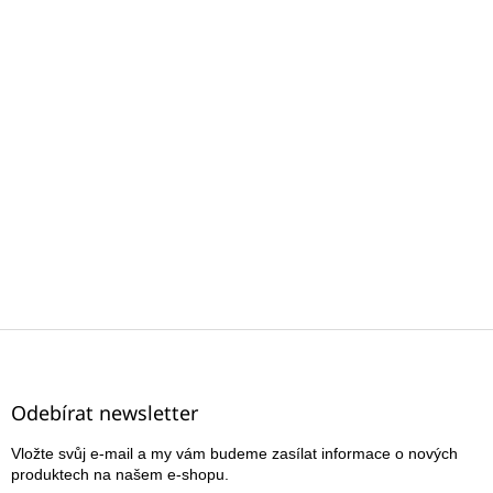
Z
á
p
a
Odebírat newsletter
t
Vložte svůj e-mail a my vám budeme zasílat informace o nových
í
produktech na našem e-shopu.