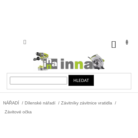
Přejít
na
obsah
NÁKUP
KOŠÍK
HLEDAT
NÁŘADÍ
/
Dílenské nářadí
/
Závitníky závitnice vratidla
/
Závitové očka