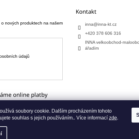
Kontakt
ce o nových produktech na našem
inna
@
inna-kt.cz
+420 378 606 316
INNA velkoobchod-maloobc
ářadím
osobních údajů
máme online platby
oužívá soubory cookie. Dalším procházením tohoto
S
jete souhlas s jejich používáním.. Více informací
zde
.
a
í