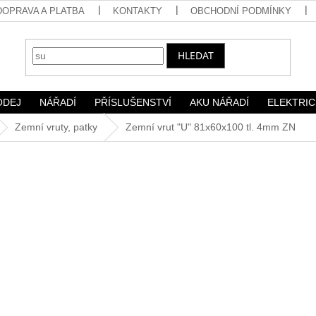
DOPRAVA A PLATBA
KONTAKTY
OBCHODNÍ PODMÍNKY
HLEDAT
ODEJ
NÁŘADÍ
PŘÍSLUŠENSTVÍ
AKU NÁŘADÍ
ELEKTRIC
Zemní vruty, patky
Zemní vrut "U" 81x60x100 tl. 4mm ZN