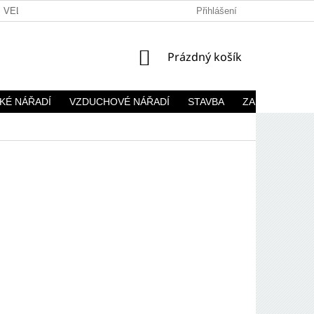
VELKOOBCHOD
Přihlášení
NÁKUPNÍ
Prázdný košík
KOŠÍK
KÉ NÁŘADÍ
VZDUCHOVÉ NÁŘADÍ
STAVBA
ZAHRADA