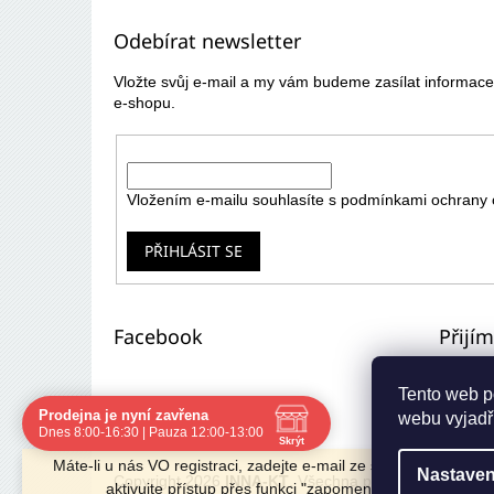
p
Odebírat newsletter
a
t
Vložte svůj e-mail a my vám budeme zasílat informa
í
e-shopu.
E-mail
Vložením e-mailu souhlasíte s
podmínkami ochrany 
PŘIHLÁSIT SE
Facebook
Přijí
Tento web p
Prodejna je nyní zavřena
webu vyjadřu
Navštivte nás osobně
Dnes 8:00-16:30 | Pauza 12:00-13:00
Skrýt
Čas
Pauza
Máte-li u nás VO registraci, zadejte e-mail ze starého e-shopu 
Nastaven
Po
8:00 - 16:30
12:00 - 13:00
Copyright 2026
INNA-KT
. Všechna práva vyhrazena.
aktivujte přístup přes funkci "zapomenuté heslo".