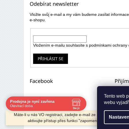
Odebírat newsletter
a
t
Vložte svůj e-mail a my vám budeme zasílat informa
í
e-shopu.
E-mail
Vložením e-mailu souhlasíte s
podmínkami ochrany 
PŘIHLÁSIT SE
Facebook
Přijí
Tento web p
Prodejna je nyní zavřena
webu vyjadřu
Navštivte nás osobně
Otevírací doba
Skrýt
Čas
Pauza
Máte-li u nás VO registraci, zadejte e-mail ze starého e-shopu 
Nastaven
Po
8:00 - 16:30
12:00 - 13:00
Copyright 2026
INNA-KT
. Všechna práva vyhrazena.
aktivujte přístup přes funkci "zapomenuté heslo".
Út
8:00 - 16:30
12:00 - 13:00