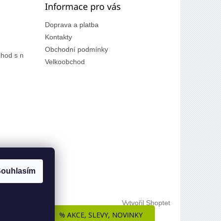
Informace pro vás
Doprava a platba
Kontakty
Obchodní podmínky
hod s n
Velkoobchod
ouhlasím
Vytvořil Shoptet
% AKCE, SLEVY, NOVINKY