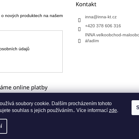
Kontakt
ce o nových produktech na našem
inna
@
inna-kt.cz
+420 378 606 316
INNA velkoobchod-maloobc
ářadím
osobních údajů
máme online platby
oužívá soubory cookie. Dalším procházením tohoto
S
jete souhlas s jejich používáním.. Více informací
zde
.
a
í