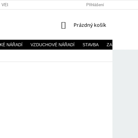
VELKOOBCHOD
Přihlášení
NÁKUPNÍ
Prázdný košík
KOŠÍK
KÉ NÁŘADÍ
VZDUCHOVÉ NÁŘADÍ
STAVBA
ZAHRADA