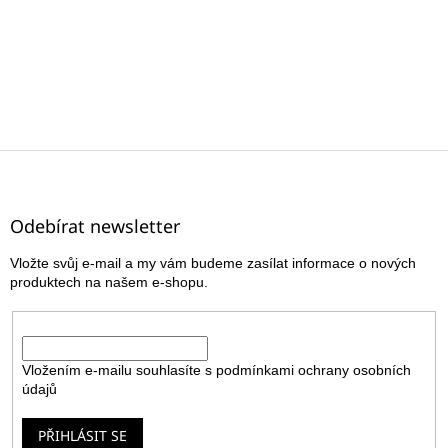
Z
á
p
a
Odebírat newsletter
t
Vložte svůj e-mail a my vám budeme zasílat informace o nových
í
produktech na našem e-shopu.
E-mail
Vložením e-mailu souhlasíte s
podmínkami ochrany osobních
údajů
PŘIHLÁSIT SE