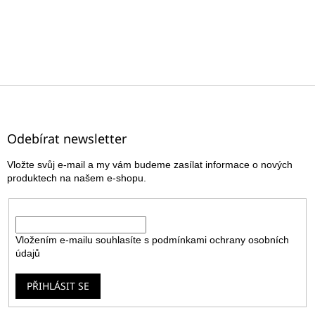
Z
á
p
a
Odebírat newsletter
t
Vložte svůj e-mail a my vám budeme zasílat informace o nových
í
produktech na našem e-shopu.
E-mail
Vložením e-mailu souhlasíte s
podmínkami ochrany osobních
údajů
PŘIHLÁSIT SE