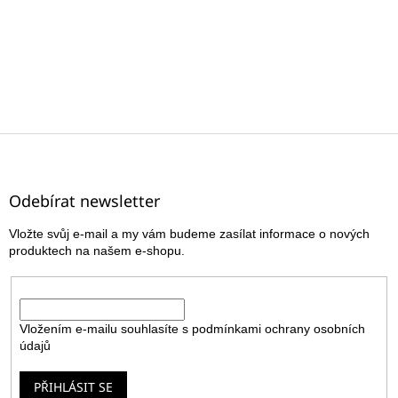
Z
á
p
a
Odebírat newsletter
t
Vložte svůj e-mail a my vám budeme zasílat informace o nových
í
produktech na našem e-shopu.
E-mail
Vložením e-mailu souhlasíte s
podmínkami ochrany osobních
údajů
PŘIHLÁSIT SE