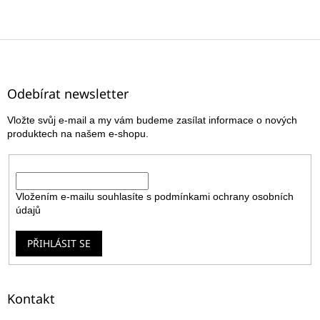
Z
á
p
a
Odebírat newsletter
t
Vložte svůj e-mail a my vám budeme zasílat informace o nových
í
produktech na našem e-shopu.
E-mail
Vložením e-mailu souhlasíte s
podmínkami ochrany osobních
údajů
PŘIHLÁSIT SE
Kontakt