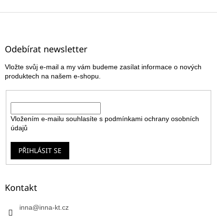
Z
á
p
a
Odebírat newsletter
t
Vložte svůj e-mail a my vám budeme zasílat informace o nových
í
produktech na našem e-shopu.
E-mail
Vložením e-mailu souhlasíte s
podmínkami ochrany osobních
údajů
PŘIHLÁSIT SE
Kontakt
inna
@
inna-kt.cz