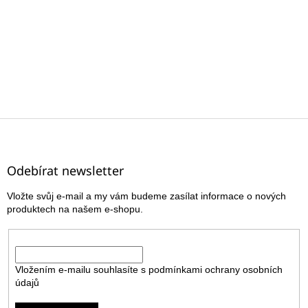
Z
á
p
a
Odebírat newsletter
t
Vložte svůj e-mail a my vám budeme zasílat informace o nových
í
produktech na našem e-shopu.
E-mail
Vložením e-mailu souhlasíte s
podmínkami ochrany osobních
údajů