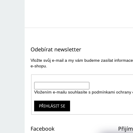
Z
á
p
Odebírat newsletter
a
t
Vložte svůj e-mail a my vám budeme zasílat informa
í
e-shopu.
E-mail
Vložením e-mailu souhlasíte s
podmínkami ochrany 
PŘIHLÁSIT SE
Facebook
Přijí