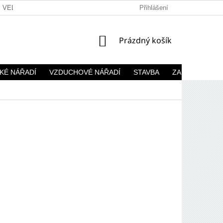
VELKOOBCHOD
Přihlášení
NÁKUPNÍ
Prázdný košík
KOŠÍK
KÉ NÁŘADÍ
VZDUCHOVÉ NÁŘADÍ
STAVBA
ZAHRADA