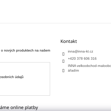
Kontakt
ce o nových produktech na našem
inna
@
inna-kt.cz
+420 378 606 316
INNA velkoobchod-maloobc
ářadím
osobních údajů
máme online platby