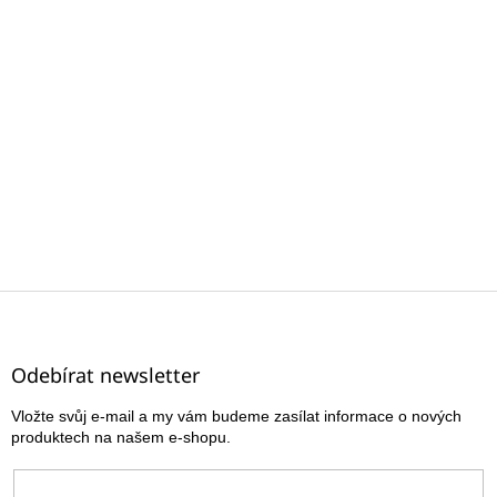
Z
á
p
a
Odebírat newsletter
t
Vložte svůj e-mail a my vám budeme zasílat informace o nových
í
produktech na našem e-shopu.
E-mail