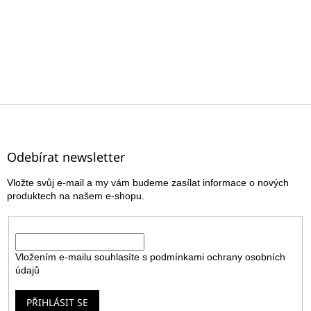
Z
á
p
a
Odebírat newsletter
t
Vložte svůj e-mail a my vám budeme zasílat informace o nových
í
produktech na našem e-shopu.
E-mail
Vložením e-mailu souhlasíte s
podmínkami ochrany osobních
údajů
PŘIHLÁSIT SE