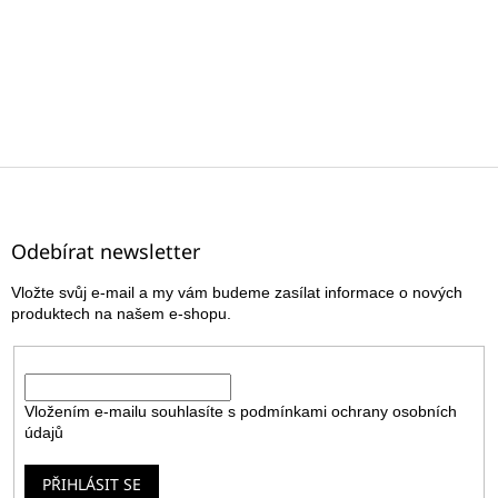
Z
á
p
a
Odebírat newsletter
t
Vložte svůj e-mail a my vám budeme zasílat informace o nových
í
produktech na našem e-shopu.
E-mail
Vložením e-mailu souhlasíte s
podmínkami ochrany osobních
údajů
PŘIHLÁSIT SE