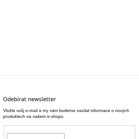
Z
á
p
a
Odebírat newsletter
t
Vložte svůj e-mail a my vám budeme zasílat informace o nových
í
produktech na našem e-shopu.
E-mail