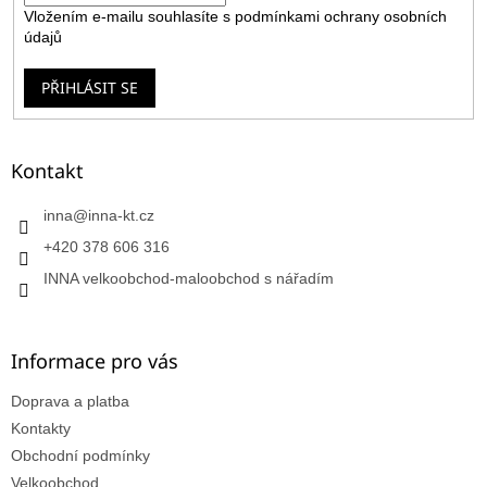
Vložením e-mailu souhlasíte s
podmínkami ochrany osobních
údajů
PŘIHLÁSIT SE
Kontakt
inna
@
inna-kt.cz
+420 378 606 316
INNA velkoobchod-maloobchod s nářadím
Informace pro vás
Doprava a platba
Kontakty
Obchodní podmínky
Velkoobchod