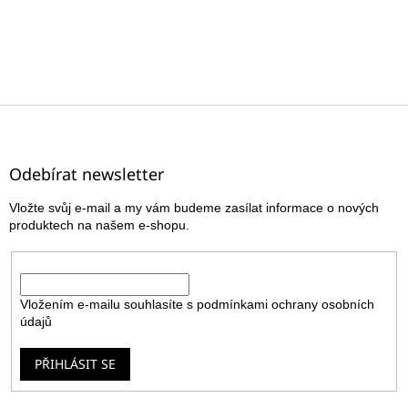
Z
á
p
a
Odebírat newsletter
t
Vložte svůj e-mail a my vám budeme zasílat informace o nových
í
produktech na našem e-shopu.
E-mail
Vložením e-mailu souhlasíte s
podmínkami ochrany osobních
údajů
PŘIHLÁSIT SE