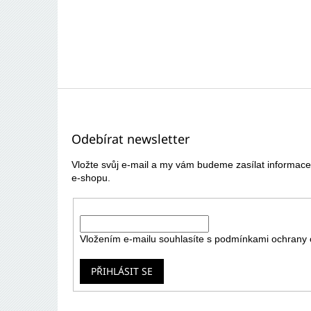
Z
á
p
Odebírat newsletter
a
t
Vložte svůj e-mail a my vám budeme zasílat informa
í
e-shopu.
E-mail
Vložením e-mailu souhlasíte s
podmínkami ochrany 
PŘIHLÁSIT SE