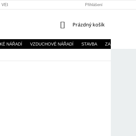
VELKOOBCHOD
Přihlášení
NÁKUPNÍ
Prázdný košík
KOŠÍK
KÉ NÁŘADÍ
VZDUCHOVÉ NÁŘADÍ
STAVBA
ZAHRADA