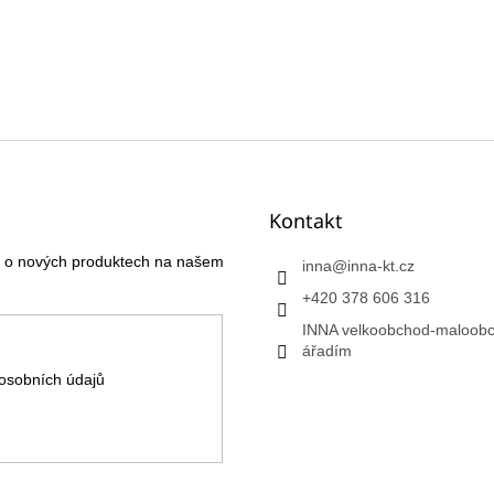
Kontakt
ce o nových produktech na našem
inna
@
inna-kt.cz
+420 378 606 316
INNA velkoobchod-maloobc
ářadím
osobních údajů