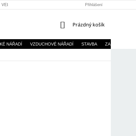
VELKOOBCHOD
Přihlášení
NÁKUPNÍ
Prázdný košík
KOŠÍK
KÉ NÁŘADÍ
VZDUCHOVÉ NÁŘADÍ
STAVBA
ZAHRADA