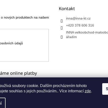
Kontakt
ce o nových produktech na našem
inna
@
inna-kt.cz
+420 378 606 316
INNA velkoobchod-maloobc
ářadím
osobních údajů
máme online platby
oužívá soubory cookie. Dalším procházením tohoto
S
jete souhlas s jejich používáním.. Více informací
zde
.
a
í