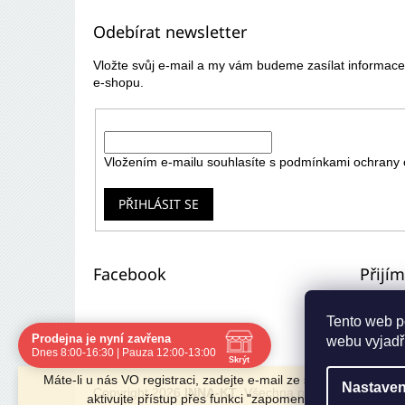
p
Odebírat newsletter
a
t
Vložte svůj e-mail a my vám budeme zasílat informa
í
e-shopu.
E-mail
Vložením e-mailu souhlasíte s
podmínkami ochrany 
PŘIHLÁSIT SE
Facebook
Přijí
Tento web p
Prodejna je nyní zavřena
webu vyjadřu
Navštivte nás osobně
Dnes 8:00-16:30 | Pauza 12:00-13:00
Skrýt
Čas
Pauza
Máte-li u nás VO registraci, zadejte e-mail ze starého e-shopu 
Nastaven
Po
8:00 - 16:30
12:00 - 13:00
Copyright 2026
INNA-KT
. Všechna práva vyhrazena.
aktivujte přístup přes funkci "zapomenuté heslo".