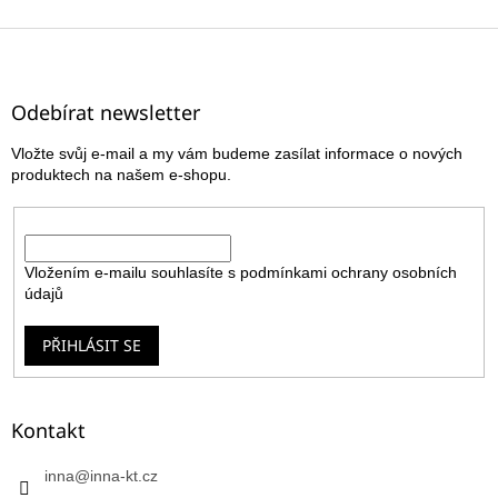
Z
á
p
a
Odebírat newsletter
t
Vložte svůj e-mail a my vám budeme zasílat informace o nových
í
produktech na našem e-shopu.
E-mail
Vložením e-mailu souhlasíte s
podmínkami ochrany osobních
údajů
PŘIHLÁSIT SE
Kontakt
inna
@
inna-kt.cz