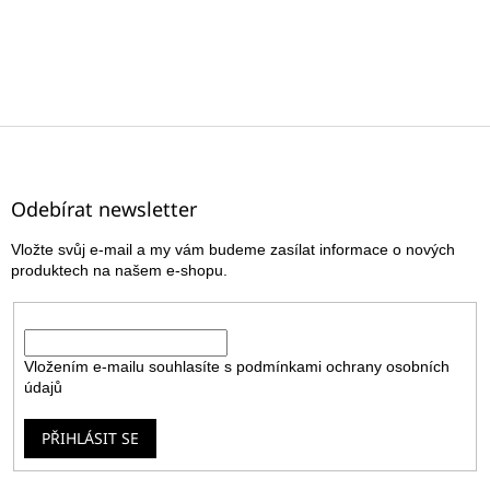
Z
á
p
a
Odebírat newsletter
t
Vložte svůj e-mail a my vám budeme zasílat informace o nových
í
produktech na našem e-shopu.
E-mail
Vložením e-mailu souhlasíte s
podmínkami ochrany osobních
údajů
PŘIHLÁSIT SE