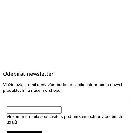
Z
á
p
a
Odebírat newsletter
t
Vložte svůj e-mail a my vám budeme zasílat informace o nových
í
produktech na našem e-shopu.
E-mail
Vložením e-mailu souhlasíte s
podmínkami ochrany osobních
údajů