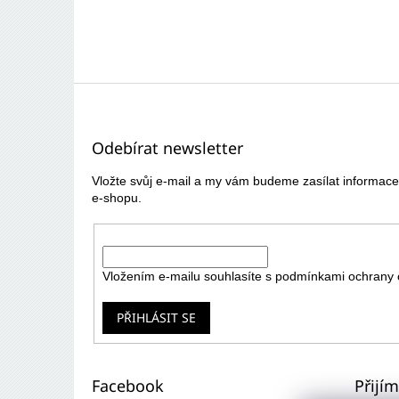
Z
á
p
Odebírat newsletter
a
t
Vložte svůj e-mail a my vám budeme zasílat informa
í
e-shopu.
E-mail
Vložením e-mailu souhlasíte s
podmínkami ochrany 
PŘIHLÁSIT SE
Facebook
Přijí