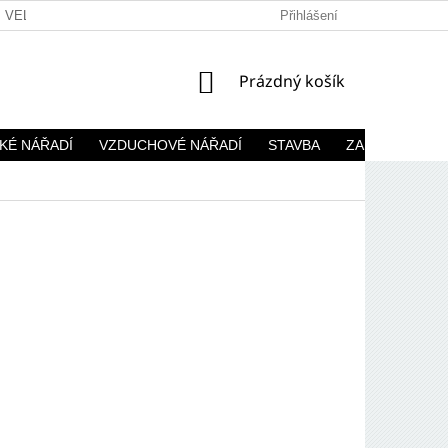
VELKOOBCHOD
Přihlášení
NÁKUPNÍ
Prázdný košík
KOŠÍK
KÉ NÁŘADÍ
VZDUCHOVÉ NÁŘADÍ
STAVBA
ZAHRADA