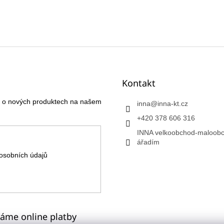
Kontakt
ce o nových produktech na našem
inna
@
inna-kt.cz
+420 378 606 316
INNA velkoobchod-maloobc
ářadím
osobních údajů
máme online platby