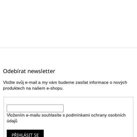
Z
á
p
a
Odebírat newsletter
t
Vložte svůj e-mail a my vám budeme zasílat informace o nových
í
produktech na našem e-shopu.
E-mail
Vložením e-mailu souhlasíte s
podmínkami ochrany osobních
údajů
PŘIHLÁSIT SE