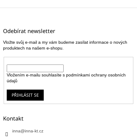
Z
á
p
a
Odebírat newsletter
t
Vložte svůj e-mail a my vám budeme zasílat informace o nových
í
produktech na našem e-shopu.
E-mail
Vložením e-mailu souhlasíte s
podmínkami ochrany osobních
údajů
PŘIHLÁSIT SE
Kontakt
inna
@
inna-kt.cz