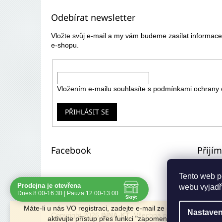
p
Odebírat newsletter
a
t
Vložte svůj e-mail a my vám budeme zasílat informa
í
e-shopu.
E-mail
Vložením e-mailu souhlasíte s
podmínkami ochrany 
PŘIHLÁSIT SE
Facebook
Přijí
Tento web p
Prodejna je otevřena
webu vyjadřu
Navštivte nás osobně
Dnes 8:00-16:30 | Pauza 12:00-13:00
Skrýt
Čas
Pauza
Máte-li u nás VO registraci, zadejte e-mail ze starého e-shopu 
Nastaven
Po
8:00 - 16:30
12:00 - 13:00
Copyright 2026
INNA-KT
. Všechna práva vyhrazena.
aktivujte přístup přes funkci "zapomenuté heslo".