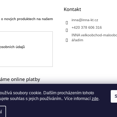
Kontakt
ce o nových produktech na našem
inna
@
inna-kt.cz
+420 378 606 316
INNA velkoobchod-maloobc
ářadím
osobních údajů
máme online platby
oužívá soubory cookie. Dalším procházením tohoto
S
jete souhlas s jejich používáním.. Více informací
zde
.
a
í