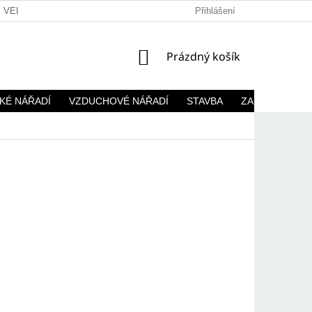
VELKOOBCHOD
Přihlášení
NÁKUPNÍ
Prázdný košík
KOŠÍK
KÉ NÁŘADÍ
VZDUCHOVÉ NÁŘADÍ
STAVBA
ZAHRADA