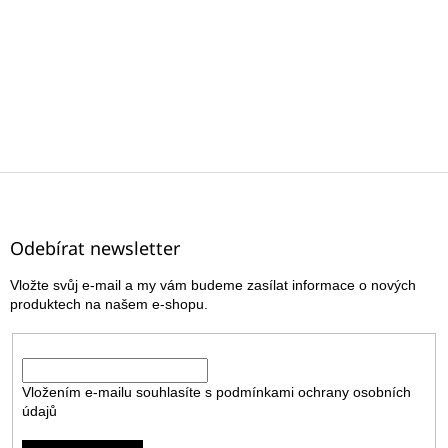
Z
á
p
a
Odebírat newsletter
t
Vložte svůj e-mail a my vám budeme zasílat informace o nových
í
produktech na našem e-shopu.
E-mail
Vložením e-mailu souhlasíte s
podmínkami ochrany osobních
údajů