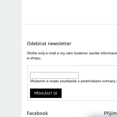
Z
á
p
Odebírat newsletter
a
t
Vložte svůj e-mail a my vám budeme zasílat informa
í
e-shopu.
E-mail
Vložením e-mailu souhlasíte s
podmínkami ochrany 
PŘIHLÁSIT SE
Facebook
Přijí