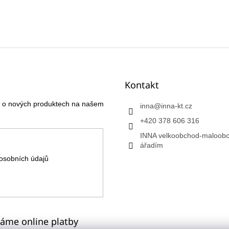
Kontakt
ce o nových produktech na našem
inna
@
inna-kt.cz
+420 378 606 316
INNA velkoobchod-maloobc
ářadím
osobních údajů
máme online platby