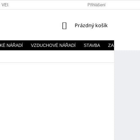
VELKOOBCHOD
Přihlášení
NÁKUPNÍ
Prázdný košík
KOŠÍK
KÉ NÁŘADÍ
VZDUCHOVÉ NÁŘADÍ
STAVBA
ZAHRADA