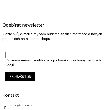
Z
á
p
a
Odebírat newsletter
t
Vložte svůj e-mail a my vám budeme zasílat informace o nových
í
produktech na našem e-shopu.
E-mail
Vložením e-mailu souhlasíte s
podmínkami ochrany osobních
údajů
PŘIHLÁSIT SE
Kontakt
inna
@
inna-kt.cz