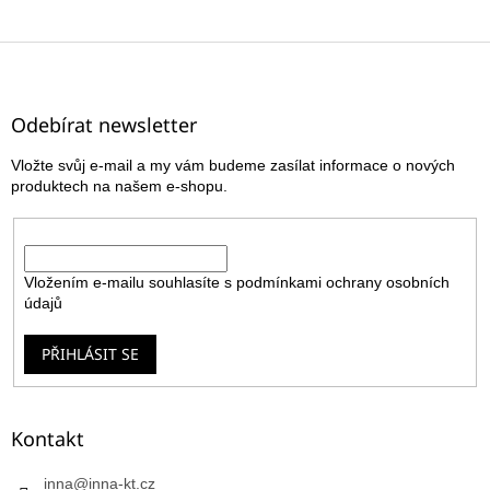
Z
á
p
a
Odebírat newsletter
t
Vložte svůj e-mail a my vám budeme zasílat informace o nových
í
produktech na našem e-shopu.
E-mail
Vložením e-mailu souhlasíte s
podmínkami ochrany osobních
údajů
PŘIHLÁSIT SE
Kontakt
inna
@
inna-kt.cz