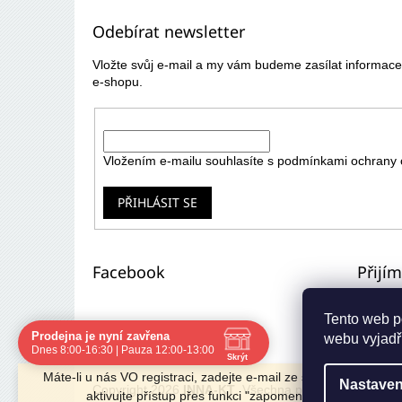
p
Odebírat newsletter
a
t
Vložte svůj e-mail a my vám budeme zasílat informa
í
e-shopu.
E-mail
Vložením e-mailu souhlasíte s
podmínkami ochrany 
PŘIHLÁSIT SE
Facebook
Přijí
Tento web p
Prodejna je nyní zavřena
webu vyjadřu
Navštivte nás osobně
Dnes 8:00-16:30 | Pauza 12:00-13:00
Skrýt
Čas
Pauza
Máte-li u nás VO registraci, zadejte e-mail ze starého e-shopu 
Nastaven
Po
8:00 - 16:30
12:00 - 13:00
Copyright 2026
INNA-KT
. Všechna práva vyhrazena.
aktivujte přístup přes funkci "zapomenuté heslo".