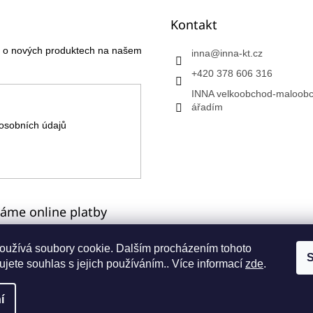
Kontakt
ce o nových produktech na našem
inna
@
inna-kt.cz
+420 378 606 316
INNA velkoobchod-maloobc
ářadím
osobních údajů
máme online platby
oužívá soubory cookie. Dalším procházením tohoto
S
jete souhlas s jejich používáním.. Více informací
zde
.
a
í