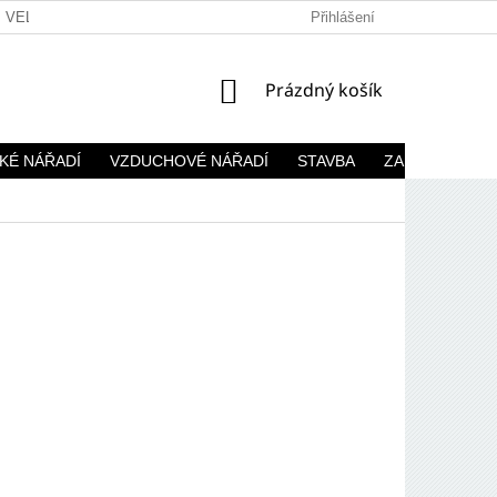
VELKOOBCHOD
Přihlášení
NÁKUPNÍ
Prázdný košík
KOŠÍK
KÉ NÁŘADÍ
VZDUCHOVÉ NÁŘADÍ
STAVBA
ZAHRADA