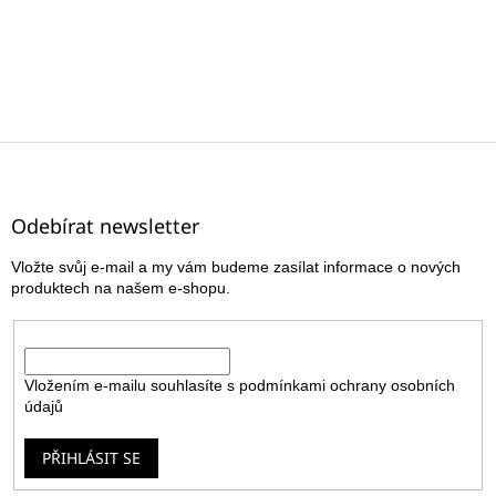
Z
á
p
a
Odebírat newsletter
t
Vložte svůj e-mail a my vám budeme zasílat informace o nových
í
produktech na našem e-shopu.
E-mail
Vložením e-mailu souhlasíte s
podmínkami ochrany osobních
údajů
PŘIHLÁSIT SE