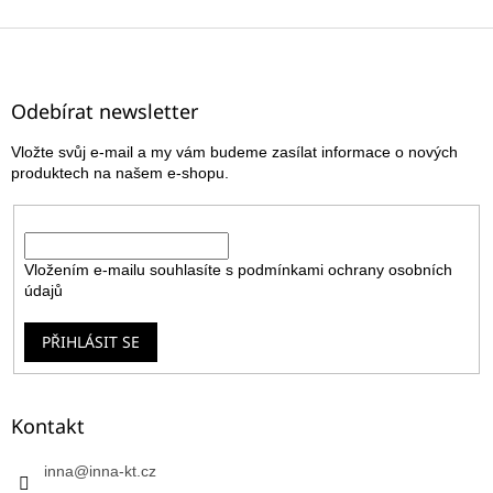
Z
á
p
a
Odebírat newsletter
t
Vložte svůj e-mail a my vám budeme zasílat informace o nových
í
produktech na našem e-shopu.
E-mail
Vložením e-mailu souhlasíte s
podmínkami ochrany osobních
údajů
PŘIHLÁSIT SE
Kontakt
inna
@
inna-kt.cz