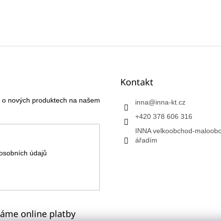
Kontakt
ce o nových produktech na našem
inna
@
inna-kt.cz
+420 378 606 316
INNA velkoobchod-maloobc
ářadím
osobních údajů
máme online platby