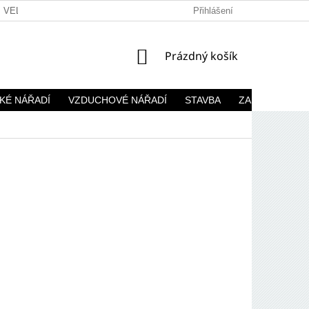
VELKOOBCHOD
Přihlášení
NÁKUPNÍ
Prázdný košík
KOŠÍK
KÉ NÁŘADÍ
VZDUCHOVÉ NÁŘADÍ
STAVBA
ZAHRADA