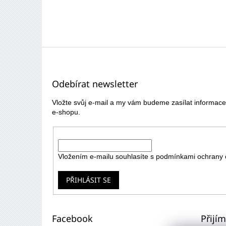
Z
á
p
Odebírat newsletter
a
t
Vložte svůj e-mail a my vám budeme zasílat informa
í
e-shopu.
E-mail
Vložením e-mailu souhlasíte s
podmínkami ochrany 
PŘIHLÁSIT SE
Facebook
Přijí