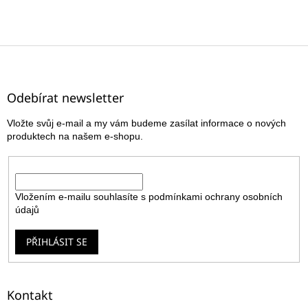
Z
á
p
a
Odebírat newsletter
t
Vložte svůj e-mail a my vám budeme zasílat informace o nových
í
produktech na našem e-shopu.
E-mail
Vložením e-mailu souhlasíte s
podmínkami ochrany osobních
údajů
PŘIHLÁSIT SE
Kontakt