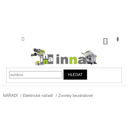
Přejít
na
obsah
NÁKUP
KOŠÍK
HLEDAT
NÁŘADÍ
/
Elektrické nářadí
/
Zvonky bezdrátové