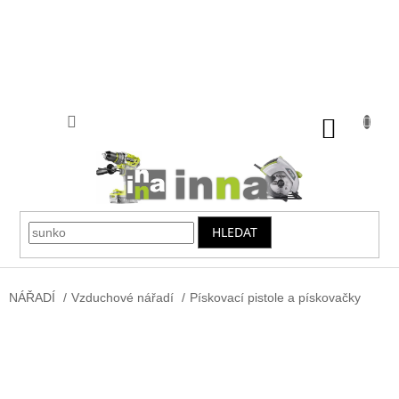
Přejít
na
obsah
NÁKUP
KOŠÍK
HLEDAT
NÁŘADÍ
/
Vzduchové nářadí
/
Pískovací pistole a pískovačky