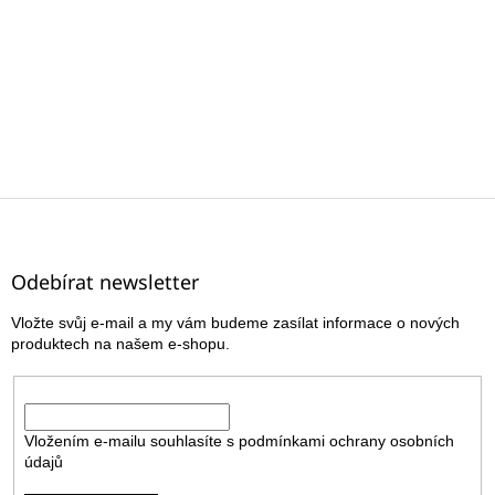
Z
á
p
a
Odebírat newsletter
t
Vložte svůj e-mail a my vám budeme zasílat informace o nových
í
produktech na našem e-shopu.
E-mail
Vložením e-mailu souhlasíte s
podmínkami ochrany osobních
údajů