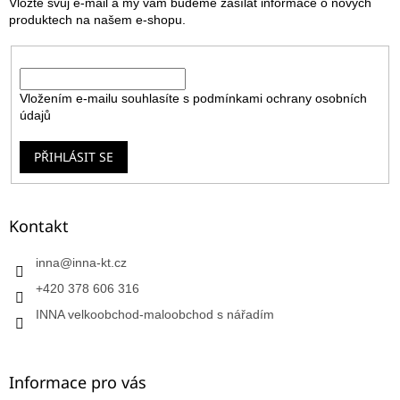
Vložte svůj e-mail a my vám budeme zasílat informace o nových
í
produktech na našem e-shopu.
E-mail
Vložením e-mailu souhlasíte s
podmínkami ochrany osobních
údajů
PŘIHLÁSIT SE
Kontakt
inna
@
inna-kt.cz
+420 378 606 316
INNA velkoobchod-maloobchod s nářadím
Informace pro vás