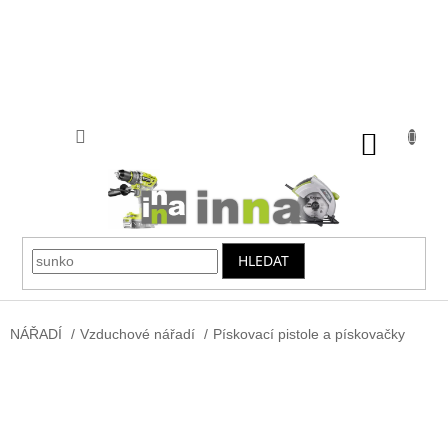
Přejít
na
obsah
NÁKUP
KOŠÍK
HLEDAT
NÁŘADÍ
/
Vzduchové nářadí
/
Pískovací pistole a pískovačky