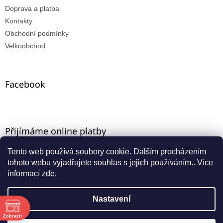
Doprava a platba
Kontakty
Obchodní podmínky
Velkoobchod
Facebook
Přijímáme online platby
Tento web používá soubory cookie. Dalším procházením
tohoto webu vyjadřujete souhlas s jejich používáním.. Více
informací
zde
.
Nastavení
Vytvořil Shoptet
ě
Máte-li u nás VO registraci, zadejte e-mail ze starého e-
Zobrazit