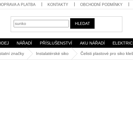
DOPRAVA A PLATBA
KONTAKTY
OBCHODNÍ PODMÍNKY
HLEDAT
ODEJ
NÁŘADÍ
PŘÍSLUŠENSTVÍ
AKU NÁŘADÍ
ELEKTRIC
statní značky
Instalatérské siko
Čelisti plastové pro siko kle