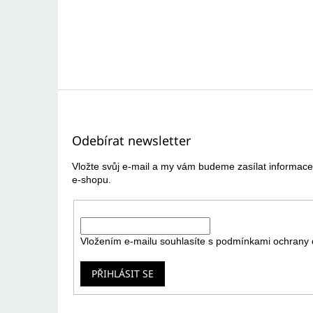
Z
á
p
Odebírat newsletter
a
t
Vložte svůj e-mail a my vám budeme zasílat informa
í
e-shopu.
E-mail
Vložením e-mailu souhlasíte s
podmínkami ochrany 
PŘIHLÁSIT SE