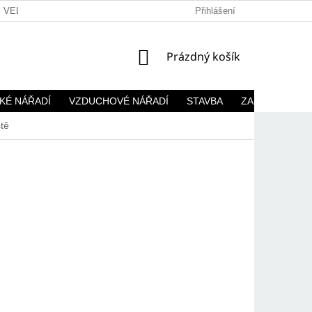
VELKOOBCHOD
Přihlášení
NÁKUPNÍ
Prázdný košík
KOŠÍK
KÉ NÁŘADÍ
VZDUCHOVÉ NÁŘADÍ
STAVBA
ZAHRADA
ště