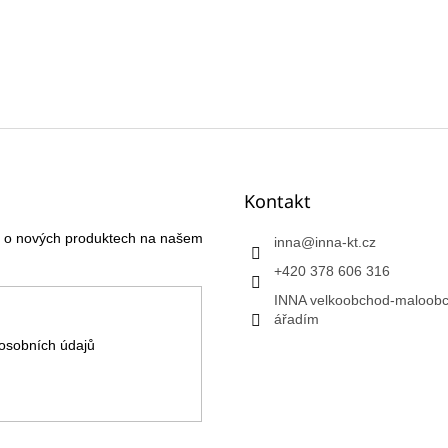
Kontakt
ce o nových produktech na našem
inna
@
inna-kt.cz
+420 378 606 316
INNA velkoobchod-maloobc
ářadím
osobních údajů