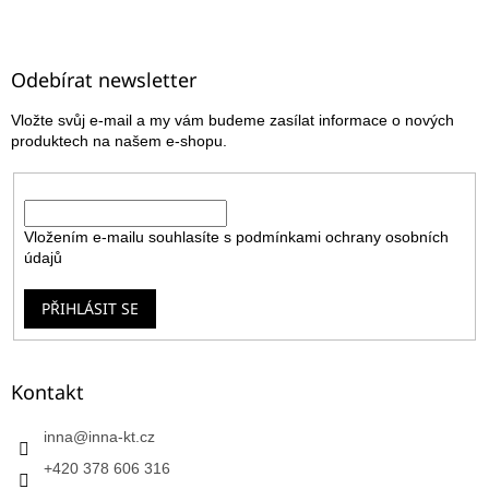
Z
á
p
a
Odebírat newsletter
t
Vložte svůj e-mail a my vám budeme zasílat informace o nových
í
produktech na našem e-shopu.
E-mail
Vložením e-mailu souhlasíte s
podmínkami ochrany osobních
údajů
PŘIHLÁSIT SE
Kontakt
inna
@
inna-kt.cz
+420 378 606 316