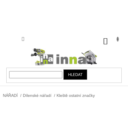
Přejít
na
obsah
NÁKUP
KOŠÍK
HLEDAT
NÁŘADÍ
/
Dílenské nářadí
/
Kleště ostatní značky