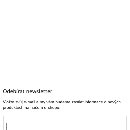
Z
á
p
a
Odebírat newsletter
t
Vložte svůj e-mail a my vám budeme zasílat informace o nových
í
produktech na našem e-shopu.
E-mail