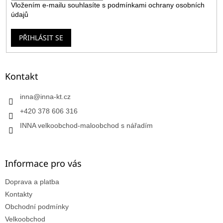
Vložením e-mailu souhlasíte s
podmínkami ochrany osobních
údajů
PŘIHLÁSIT SE
Kontakt
inna
@
inna-kt.cz
+420 378 606 316
INNA velkoobchod-maloobchod s nářadím
Informace pro vás
Doprava a platba
Kontakty
Obchodní podmínky
Velkoobchod