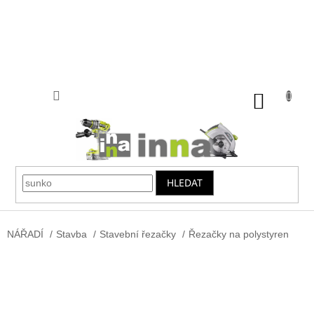
Přejít
na
obsah
NÁKUP
KOŠÍK
HLEDAT
NÁŘADÍ
/
Stavba
/
Stavební řezačky
/
Řezačky na polystyren